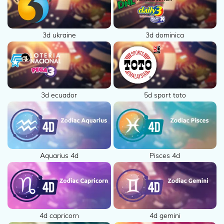
3d ukraine
3d dominica
3d ecuador
5d sport toto
Aquarius 4d
Pisces 4d
4d capricorn
4d gemini