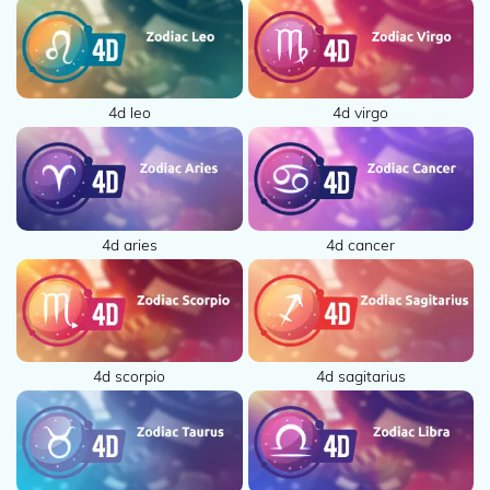
4d leo
4d virgo
4d aries
4d cancer
4d scorpio
4d sagitarius