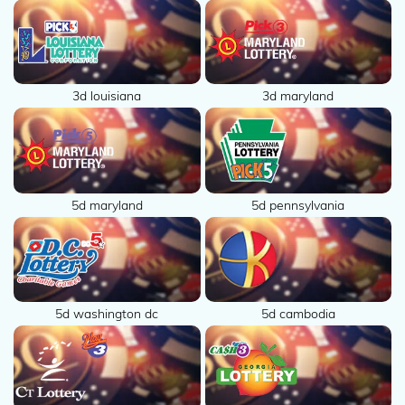
3d louisiana
3d maryland
5d maryland
5d pennsylvania
5d washington dc
5d cambodia