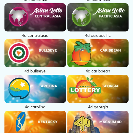
4d centralasia
4d asiapacific
4d bullseye
4d caribbean
4d carolina
4d georgia