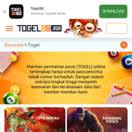
Togel88
×
DOWNLOAD
Download Togel88 Mobile
BERANDA
Daftar
NEWS :
 ACCOUNT - E-WALLET - QRIS (SCAN BARCODE). Link Alternatif TOGEL
DAFTAR
Beranda
Togel
TOGEL
LIVE
CASINO
SLOT
GAMES
ESPORTS
DEPOSIT
HISTORY