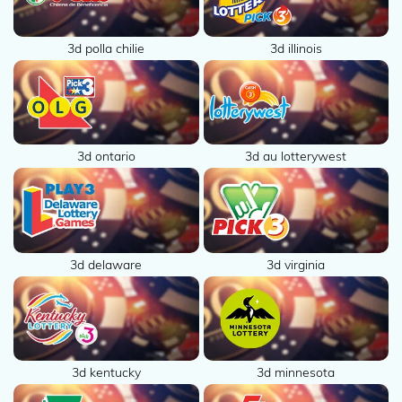
3d polla chilie
3d illinois
3d ontario
3d au lotterywest
3d delaware
3d virginia
3d kentucky
3d minnesota