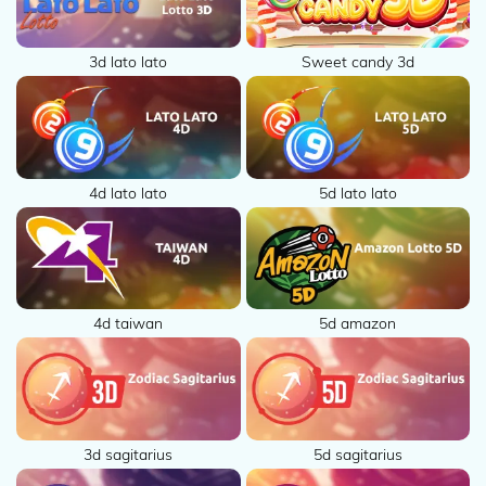
2021 ©
Sweet candy 3d
3d lato lato
TOGEL88-
ASIA All
right
reserved
4d lato lato
5d lato lato
4d taiwan
5d amazon
3d sagitarius
5d sagitarius