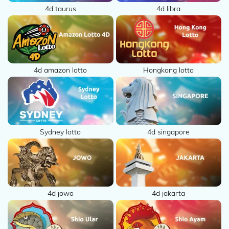
4d taurus
4d libra
4d amazon lotto
Hongkong lotto
Sydney lotto
4d singapore
4d jowo
4d jakarta