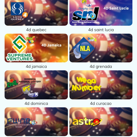
4d saint lucia
4d quebec
4d jamaica
4d grenada
4d dominica
4d curacao