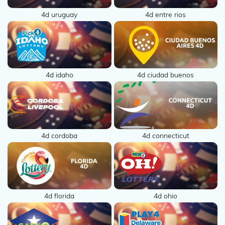
4d uruguay
4d entre rios
4d ciudad buenos
4d idaho
4d connecticut
4d cordoba
4d florida
4d ohio