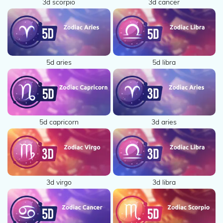
3d scorpio
3d cancer
5d aries
5d libra
5d capricorn
3d aries
3d virgo
3d libra